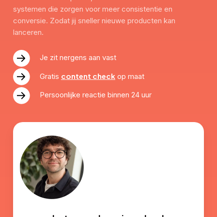
systemen die zorgen voor meer consistentie en
conversie. Zodat jij sneller nieuwe producten kan
lanceren.
Je zit nergens aan vast
content check
Gratis
op maat
Persoonlijke reactie binnen 24 uur