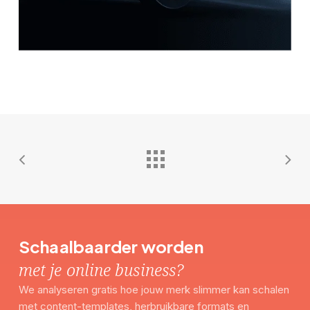
Schaalbaarder worden
met je online business?
We analyseren gratis hoe jouw merk slimmer kan schalen
met content-templates, herbruikbare formats en