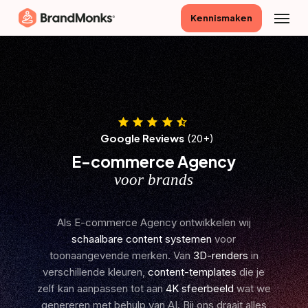
Skip
Menu
Kennismaken
to
main
content
Google Reviews
(20+)
E-commerce Agency
voor webshops
Als E-commerce Agency ontwikkelen wij
schaalbare content systemen
voor
toonaangevende merken. Van
3D-renders
in
verschillende kleuren,
content-templates
die je
zelf kan aanpassen tot aan
4K sfeerbeeld
wat we
genereren met behulp van AI. Bij ons draait alles