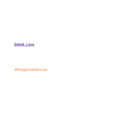
Bekijk case
Vintagemasters.eu
Merkontwikkeling
voor horloge platform