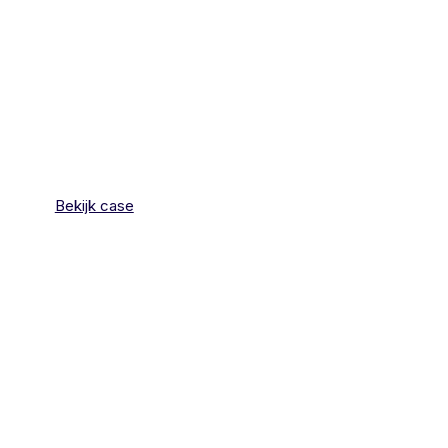
Bekijk case
Bundled
Interactive
E-sports website