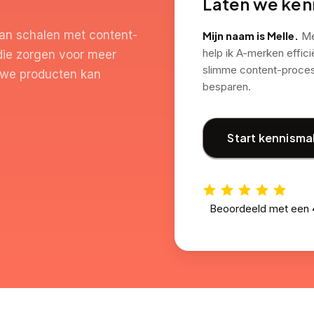
Laten we ke
an schalen met content-
Mijn naam is Melle.
Met
help ik A-merken effic
die zorgen voor meer
slimme content-process
euwe producten kan
besparen.
Start kennisma
Beoordeeld met een