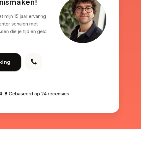
nnismaken!
 mijn 15 jaar ervaring
iënter schalen met
en die je tijd én geld
king
4.8
Gebaseerd op
24 recensies