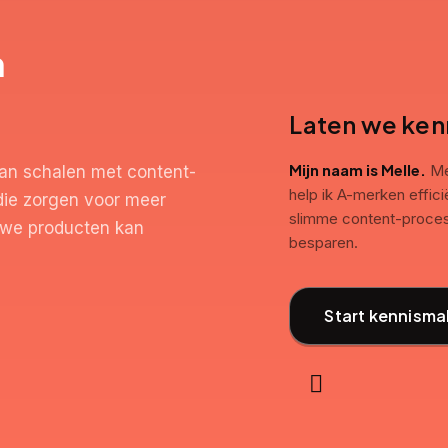
n
Laten we ke
Mijn naam is Melle.
Met
an schalen met content-
help ik A-merken effic
die zorgen voor meer
slimme content-process
euwe producten kan
besparen.
Start kennisma