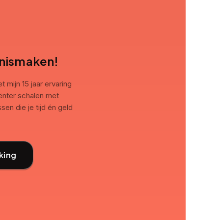
nnismaken!
 mijn 15 jaar ervaring
iënter schalen met
en die je tijd én geld
king