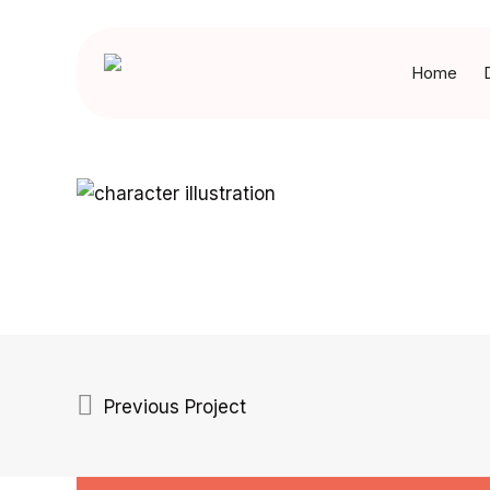
Skip
to
Home
main
content
Previous Project