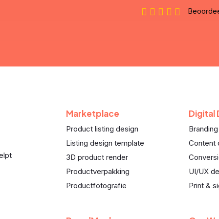
Beoorde
Marketplace
Digital
Product listing design
Branding
Listing design template
Content 
elpt
3D product render
Conversi
Productverpakking
UI/UX de
Productfotografie
Print & s