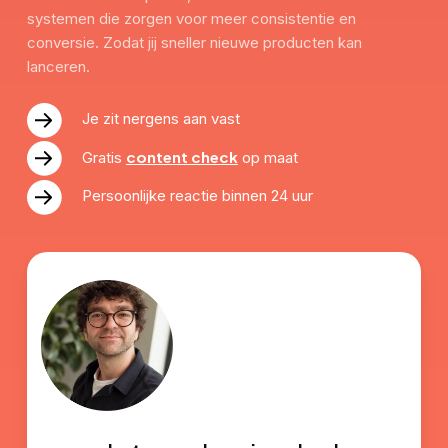
systemen die zorgen voor meer consistentie en
conversie. Zodat jij sneller nieuwe producten kan
lanceren.
Je zit nergens aan vast
content check
Gratis
op maat
Persoonlijke reactie binnen 24 uur