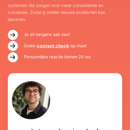
systemen die zorgen voor meer consistentie en
conversie. Zodat jij sneller nieuwe producten kan
lanceren.
Je zit nergens aan vast
content check
Gratis
op maat
Persoonlijke reactie binnen 24 uur