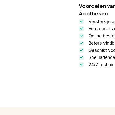
Voordelen va
Apotheken
Versterk je
Eenvoudig ze
Online beste
Betere vindb
Geschikt voo
Snel ladende
24/7 techni