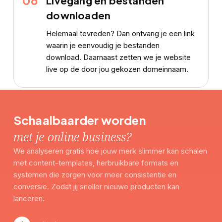
06
Livegang en bestanden
downloaden
Helemaal tevreden? Dan ontvang je een link
waarin je eenvoudig je bestanden
download. Daarnaast zetten we je website
live op de door jou gekozen domeinnaam.
Schaalbaarder worden
met je online business?
We analyseren gratis hoe jouw merk slimmer kan schalen
met content-templates, herbruikbare formats en
systemen die zorgen voor meer consistentie en
conversie. Zodat jij sneller nieuwe producten kan
lanceren.