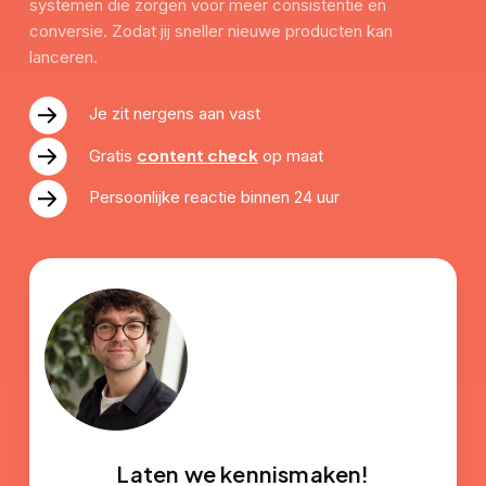
systemen die zorgen voor meer consistentie en
conversie. Zodat jij sneller nieuwe producten kan
lanceren.
Je zit nergens aan vast
content check
Gratis
op maat
Persoonlijke reactie binnen 24 uur
Laten we kennismaken!