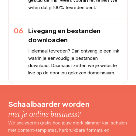
gestuurde link. Wees vooral niet te lief! We
willen dat jij 100% tevreden bent.
06
Livegang en bestanden
downloaden
Helemaal tevreden? Dan ontvang je een link
waarin je eenvoudig je bestanden
download. Daarnaast zetten we je website
live op de door jou gekozen domeinnaam.
Schaalbaarder worden
met je online business?
We analyseren gratis hoe jouw merk slimmer kan schalen
met content-templates, herbruikbare formats en