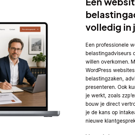
Een websit
belastinga
volledig in 
Een professionele we
belastingadviseurs 
willen overkomen. 
WordPress websites
belastingzaken, advi
presenteren. Ook ku
je werkt, zoals zzp’
bouw je direct vert
je de kans op intak
nieuwe klantgespre