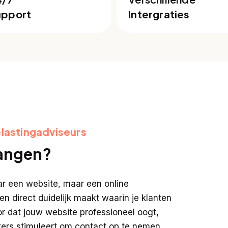
upport
Intergraties
lastingadviseurs
vangen?
aar een website, maar een online
 en direct duidelijk maakt waarin je klanten
r dat jouw website professioneel oogt,
kers stimuleert om contact op te nemen.