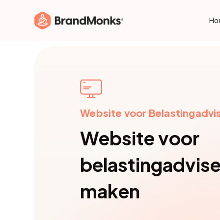
Skip
to
Ho
main
content
Website voor Belastingadvi
Website voor
belastingadvise
maken