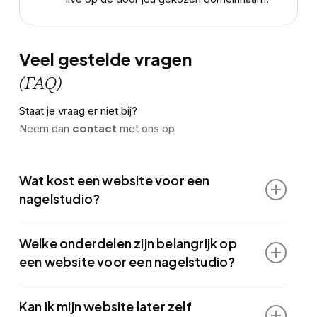
Veel gestelde vragen
(FAQ)
Staat je vraag er niet bij?
contact
Neem dan
met ons op
Wat kost een website voor een
nagelstudio?
Dat hangt af van de gewenste pagina’s, content en
Welke onderdelen zijn belangrijk op
functionaliteiten. Voor een nagelstudio brengen we
een website voor een nagelstudio?
vooraf duidelijk in kaart welke scope nodig is, zodat je
weet welke investering past bij jouw situatie.
Denk aan een helder dienstenoverzicht, sterke call-to-
Kan ik mijn website later zelf
actions, informatie over je werkwijze,