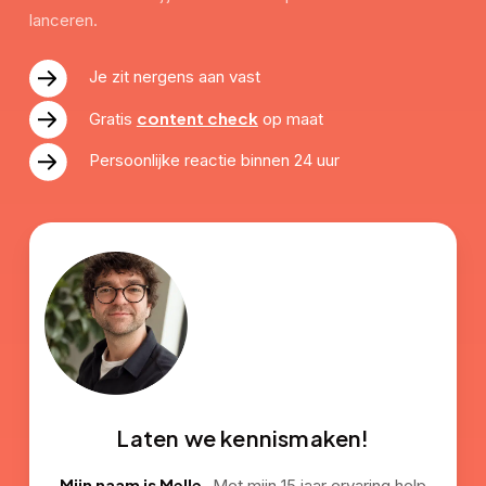
lanceren.
Je zit nergens aan vast
content check
Gratis
op maat
Persoonlijke reactie binnen 24 uur
Laten we kennismaken!
Mijn naam is Melle.
Met mijn 15 jaar ervaring help