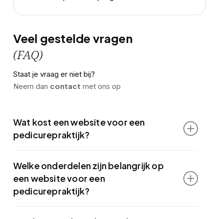
Veel gestelde vragen
(FAQ)
Staat je vraag er niet bij?
contact
Neem dan
met ons op
Wat kost een website voor een
pedicurepraktijk?
Dat hangt af van de gewenste pagina’s, content en
Welke onderdelen zijn belangrijk op
functionaliteiten. Voor een pedicurepraktijk brengen
een website voor een
we vooraf duidelijk in kaart welke scope nodig is,
pedicurepraktijk?
zodat je weet welke investering past bij jouw situatie.
Denk aan een helder dienstenoverzicht, sterke call-to-