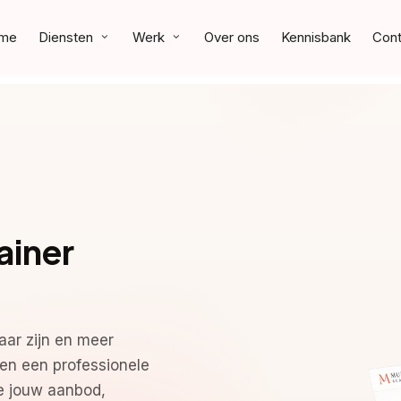
me
Diensten
Werk
Over ons
Kennisbank
Cont
ainer
baar zijn en meer
n een professionele
ie jouw aanbod,