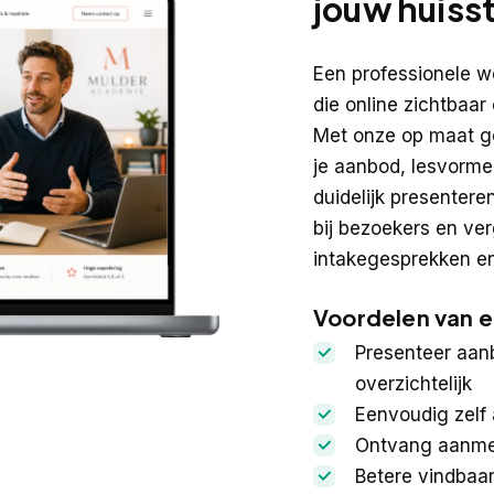
jouw huissti
Een professionele we
die online zichtbaa
Met onze op maat g
je aanbod, lesvormen
duidelijk presentere
bij bezoekers en ve
intakegesprekken en
Voordelen van e
Presenteer aan
overzichtelijk
Eenvoudig zelf
Ontvang aanmel
Betere vindbaar