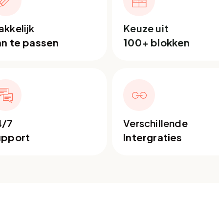
kkelijk
Keuze uit
an te passen
100+ blokken
4/7
Verschillende
upport
Intergraties