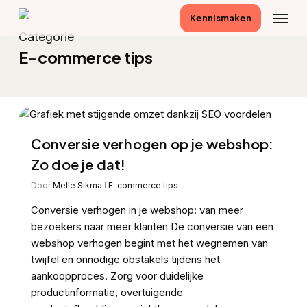
Skip
Menu
Kennismaken
to
Categorie
main
E-commerce tips
content
Conversie verhogen op je webshop:
Zo doe je dat!
Door
Melle Sikma
E-commerce tips
Conversie verhogen in je webshop: van meer
bezoekers naar meer klanten De conversie van een
webshop verhogen begint met het wegnemen van
twijfel en onnodige obstakels tijdens het
aankoopproces. Zorg voor duidelijke
productinformatie, overtuigende