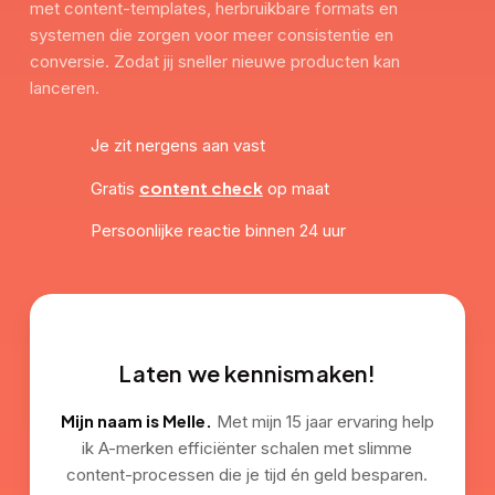
met content-templates, herbruikbare formats en
systemen die zorgen voor meer consistentie en
conversie. Zodat jij sneller nieuwe producten kan
lanceren.
Je zit nergens aan vast
content check
Gratis
op maat
Persoonlijke reactie binnen 24 uur
Laten we kennismaken!
Mijn naam is Melle.
Met mijn 15 jaar ervaring help
ik A-merken efficiënter schalen met slimme
content-processen die je tijd én geld besparen.