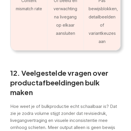
Content
Of beeld en
Pas
mismatch rate
verwachting
bewijsblokken,
na livegang
detailbeelden
op elkaar
of
aansluiten
variantkeuzes
aan
12. Veelgestelde vragen over
productafbeeldingen bulk
maken
Hoe weet je of bulkproductie echt schaalbaar is? Dat
zie je zodra volume stijgt zonder dat revisiedruk,
livegangvertraging en visuele inconsistentie mee
omhoog schieten. Meer output alleen is geen bewijs