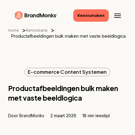
Skip
to
Menu
Kennismaken
main
content
>
>
Home
Kennisbank
Productafbeeldingen bulk maken met vaste beeldlogica
E-commerce Content Systemen
Productafbeeldingen bulk maken
met vaste beeldlogica
Door
BrandMonks
2 maart 2026
18 min leestijd