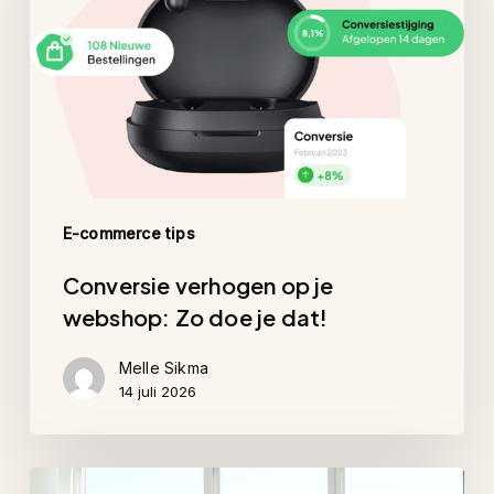
webshop:
Zo
doe
je
dat!
E-commerce tips
Conversie verhogen op je
webshop: Zo doe je dat!
Melle Sikma
14 juli 2026
Welke