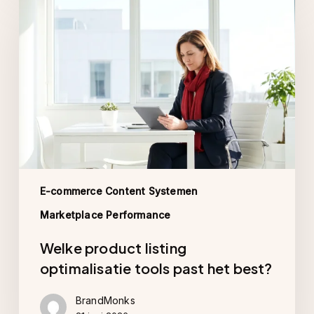
product
listing
optimalisatie
tools
past
het
best?
E-commerce Content Systemen
Marketplace Performance
Welke product listing
optimalisatie tools past het best?
BrandMonks