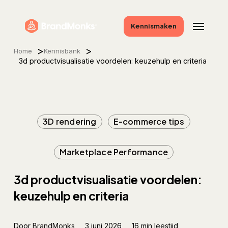
Skip
to
Menu
Kennismaken
main
content
>
>
Home
Kennisbank
3d productvisualisatie voordelen: keuzehulp en criteria
3D rendering
E-commerce tips
Marketplace Performance
3d productvisualisatie voordelen:
keuzehulp en criteria
Door
BrandMonks
3 juni 2026
16 min leestijd