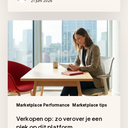
21 juni 2026
Verkopen
op:
zo
verover
je
een
plek
op
dit
platform
Marketplace Performance
Marketplace tips
Verkopen op: zo verover je een
plek op dit platform