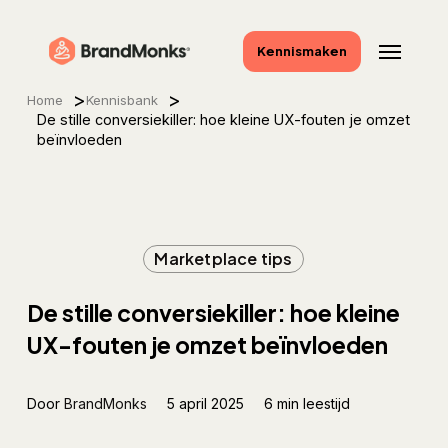
Skip
to
Menu
Kennismaken
main
content
>
>
Home
Kennisbank
De stille conversiekiller: hoe kleine UX-fouten je omzet
beïnvloeden
Marketplace tips
De stille conversiekiller: hoe kleine
UX-fouten je omzet beïnvloeden
Door
BrandMonks
5 april 2025
6 min leestijd