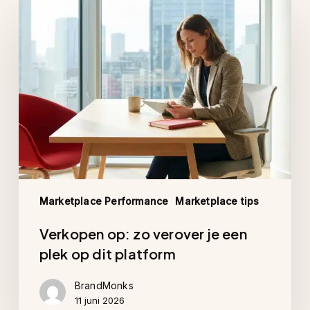
Verkopen
op:
zo
verover
je
een
plek
op
dit
platform
Marketplace Performance
Marketplace tips
Verkopen op: zo verover je een
plek op dit platform
BrandMonks
11 juni 2026