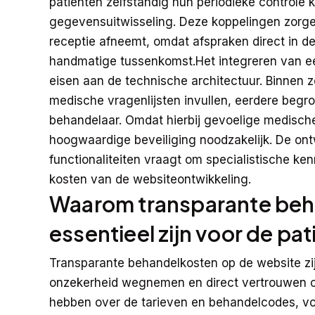
patiënten zelfstandig hun periodieke controle k
gegevensuitwisseling. Deze koppelingen zorgen
receptie afneemt, omdat afspraken direct in d
handmatige tussenkomst.Het integreren van ee
eisen aan de technische architectuur. Binnen z
medische vragenlijsten invullen, eerdere begr
behandelaar. Omdat hierbij gevoelige medisch
hoogwaardige beveiliging noodzakelijk. De on
functionaliteiten vraagt om specialistische ken
kosten van de websiteontwikkeling.
Waarom transparante beh
essentieel zijn voor de pa
Transparante behandelkosten op de website zij
onzekerheid wegnemen en direct vertrouwen o
hebben over de tarieven en behandelcodes, vo