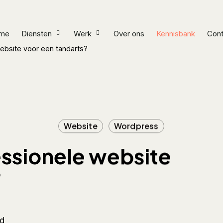
me
Diensten
Werk
Over ons
Kennisbank
Cont
ebsite voor een tandarts?
Website
Wordpress
essionele website
?
jd