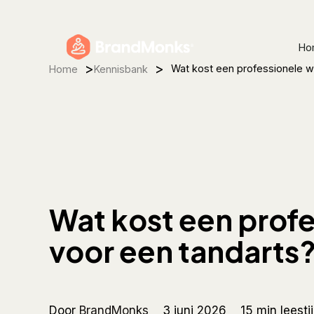
Skip
to
Ho
main
>
>
content
Wat kost een professionele w
Home
Kennisbank
Wat kost een prof
voor een tandarts
Door
BrandMonks
3 juni 2026
15 min leesti