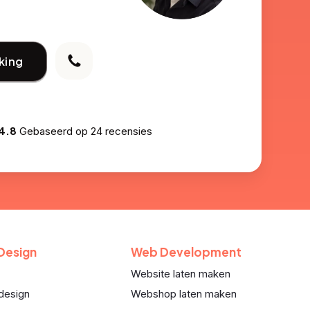
king
4.8
Gebaseerd op
24 recensies
 Design
Web Development
Website laten maken
design
Webshop laten maken