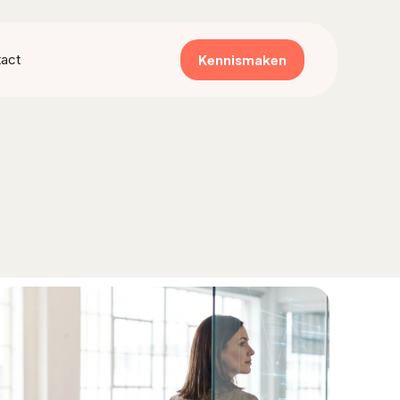
Kennismaken
act