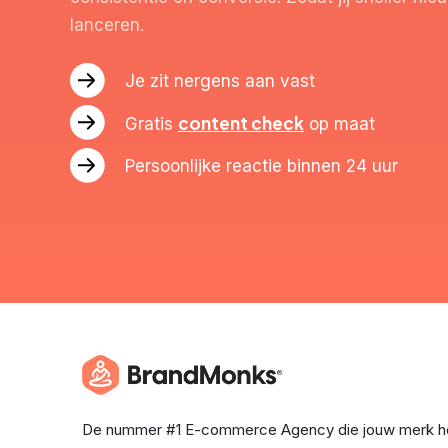
lanceren.
Je zit nergens aan vast
content check
Gratis
op maat
Persoonlijke reactie binnen 24 uur
De nummer #1 E-commerce Agency die jouw merk h