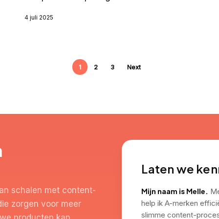
4 juli 2025
1
2
3
Next
n
Laten we ke
an schalen met content-
Mijn naam is Melle.
Met
help ik A-merken effic
die zorgen voor meer
slimme content-process
euwe producten kan