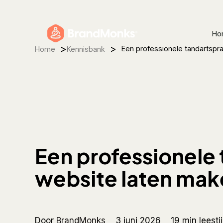
Skip
to
Ho
main
>
>
content
Een professionele tandartspra
Home
Kennisbank
Een professionele 
website laten mak
Door
BrandMonks
3 juni 2026
19 min leesti