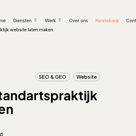
me
Diensten
Werk
Over ons
Kennisbank
Cont
ktijk website laten maken
SEO & GEO
Website
tandartspraktijk
en
jd