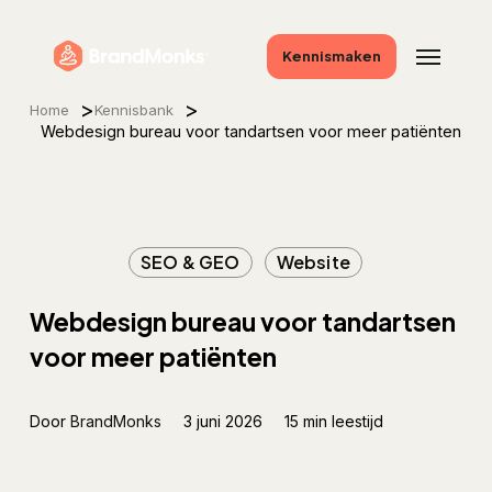
Skip
to
Menu
Kennismaken
main
content
>
>
Home
Kennisbank
Webdesign bureau voor tandartsen voor meer patiënten
SEO & GEO
Website
Webdesign bureau voor tandartsen
voor meer patiënten
Door
BrandMonks
3 juni 2026
15 min leestijd