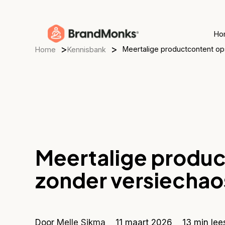
Skip
to
Ho
main
>
>
content
Meertalige productcontent o
Home
Kennisbank
Meertalige produ
zonder versiechao
Door
Melle Sikma
11 maart 2026
13 min lees