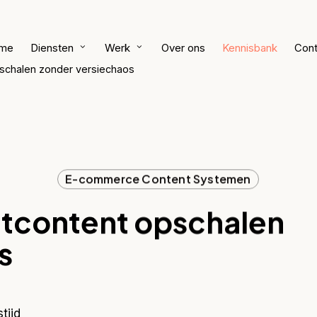
me
Diensten
Werk
Over ons
Kennisbank
Cont
pschalen zonder versiechaos
E-commerce Content Systemen
ctcontent opschalen
s
tijd