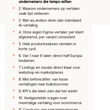
ondernemers die tempo willen
2. Waarom ondernemers op vertalen
vaak tijd verliezen
3. Wat wij anders doen dan standaard
AI-vertaling
4. Onze eigen Figma-vertaler: per klant
afgestemd, per variant consistent
5. Hele productreeksen vertalen in
korte cycli
6. Van 1 naar 6 talen: direct half Europa
bedienen
7. Listings en visuals direct klaar voor
webshop en marketplaces
8. Mini before/after: van losse
vertalingen naar bulkdoorvoer
9. KPI's die laten zien dat het werkt
10. Veelgestelde vragen over
meertalige vertaling voor ecommerce
11. Conclusie: wie snel internationale