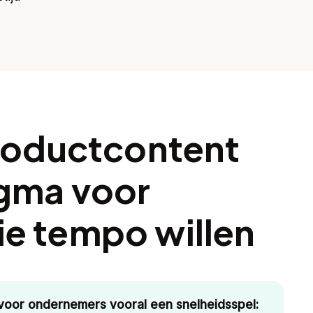
productcontent
igma voor
e tempo willen
 voor ondernemers vooral een snelheidsspel: